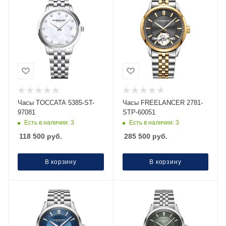
Часы TOCCATA 5385-ST-
Часы FREELANCER 2781-
97081
STP-60051
Есть в наличии: 3
Есть в наличии: 3
118 500
руб.
285 500
руб.
В корзину
В корзину