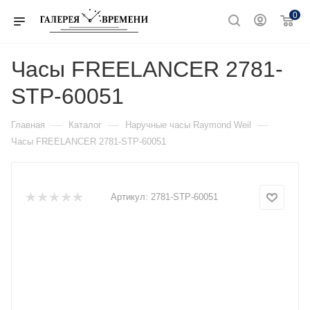
0
Часы FREELANCER 2781-
STP-60051
—
—
—
Главная
Каталог
Наручные часы Raymond Weil
Часы FREELANCER 2781-STP-60051
Артикул:
2781-STP-60051