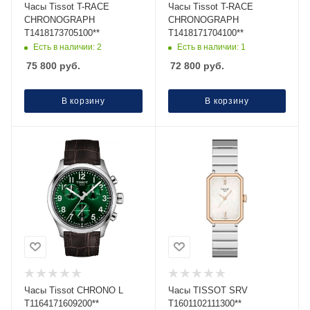
Часы Tissot T-RACE
Часы Tissot T-RACE
CHRONOGRAPH
CHRONOGRAPH
T1418173705100**
T1418171704100**
Есть в наличии: 2
Есть в наличии: 1
75 800
руб.
72 800
руб.
В корзину
В корзину
Часы Тissot CHRONO L
Часы TISSOT SRV
T1164171609200**
T1601102111300**