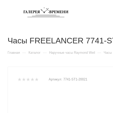
Часы FREELANCER 7741-S
—
—
—
Главная
Каталог
Наручные часы Raymond Weil
Часы 
Артикул:
7741-ST1-20021