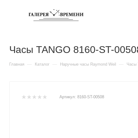
Часы TANGO 8160-ST-0050
—
—
—
Главная
Каталог
Наручные часы Raymond Weil
Часы 
Артикул:
8160-ST-00508