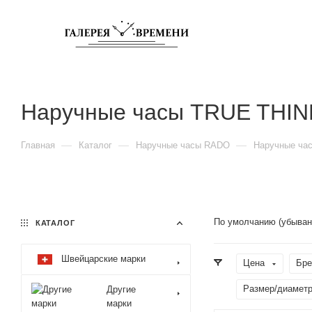
Наручные часы TRUE THIN
—
—
—
Главная
Каталог
Наручные часы RADO
Наручные ча
По умолчанию (убыван
КАТАЛОГ
Швейцарские марки
Цена
Бре
Размер/диаметр
Другие
марки