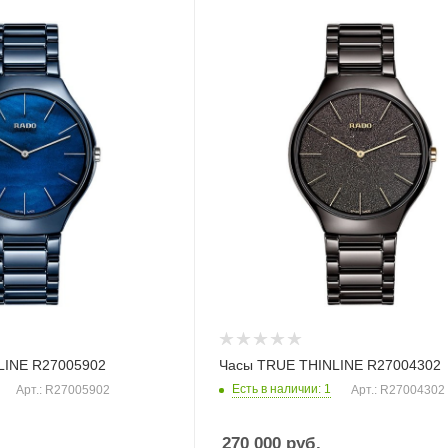
LINE R27005902
Часы TRUE THINLINE R27004302
Есть в наличии: 1
Арт.: R27005902
Арт.: R27004302
270 000
руб.