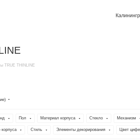
Калининг
LINE
сы TRUE THINLINE
ие)
нд
Пол
Материал корпуса
Стекло
Механизм
 корпуса
Стиль
Элементы декорирования
Цвет цифе