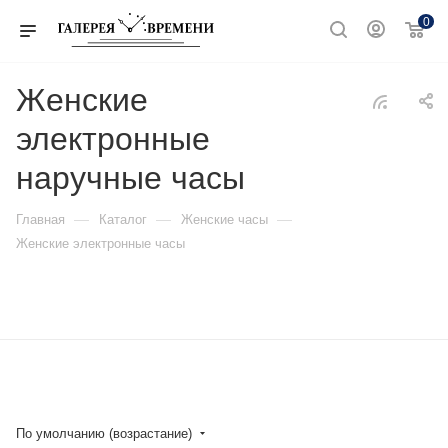
0
Женские
электронные
наручные часы
—
—
—
Главная
Каталог
Женские часы
Женские электронные часы
По умолчанию (возрастание)