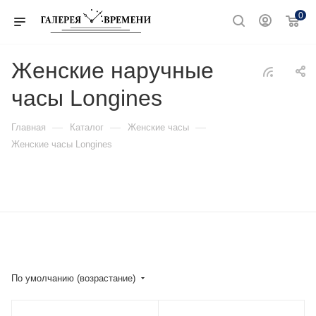
0
Женские наручные
часы Longines
—
—
—
Главная
Каталог
Женские часы
Женские часы Longines
По умолчанию (возрастание)