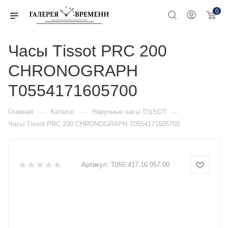
0
Часы Тissot PRC 200
CHRONOGRAPH
T0554171605700
—
—
—
Главная
Каталог
Наручные часы TISSOT
Часы Тissot PRC 200 CHRONOGRAPH T0554171605700
Артикул:
T055.417.16.057.00