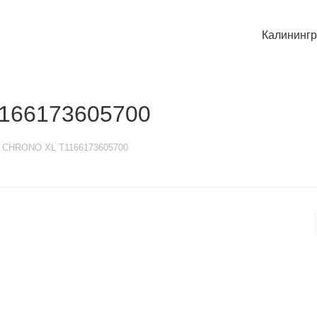
Калининг
1166173605700
t CHRONO XL T1166173605700