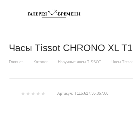
Часы Тissot CHRONO XL T
—
—
—
Главная
Каталог
Наручные часы TISSOT
Часы Тisso
Артикул:
T116.617.36.057.00