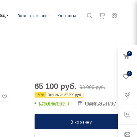
рад
Заказать звонок
Контакты
0
0
65 100
руб.
93 000
руб.
-
30
%
Экономия
27 900
руб.
Есть в наличии
: 1
Нашли дешевле?
В корзину