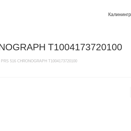
Калининг
ONOGRAPH T1004173720100
ot PRS 516 CHRONOGRAPH T1004173720100