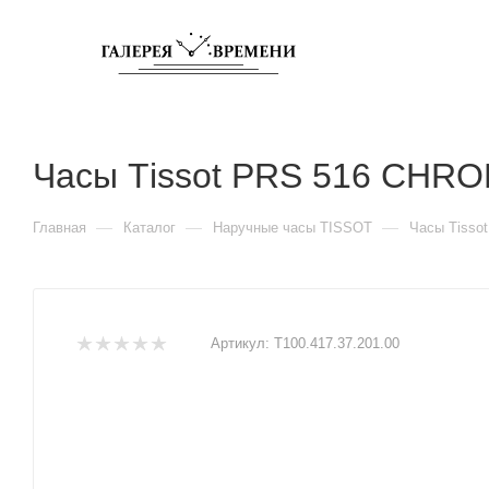
Часы Тissot PRS 516 CHR
—
—
—
Главная
Каталог
Наручные часы TISSOT
Часы Тiss
Артикул:
T100.417.37.201.00