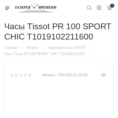
0
Часы Тissot PR 100 SPORT
CHIC T1019102211600
—
—
—
Главная
Каталог
Наручные часы TISSOT
Часы Тissot PR 100 SPORT CHIC T1019102211600
Артикул:
T101.910.22.116.00