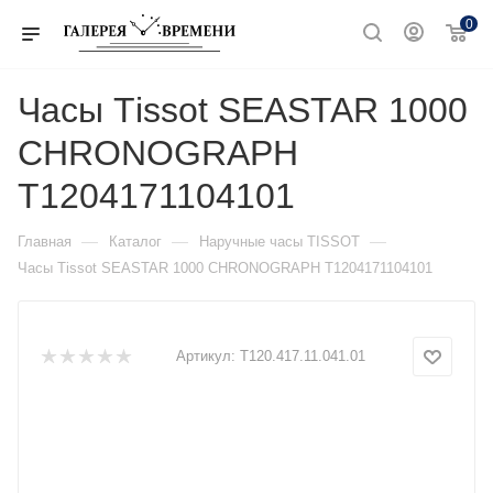
0
Часы Тissot SEASTAR 1000
CHRONOGRAPH
T1204171104101
—
—
—
Главная
Каталог
Наручные часы TISSOT
Часы Тissot SEASTAR 1000 CHRONOGRAPH T1204171104101
Артикул:
T120.417.11.041.01