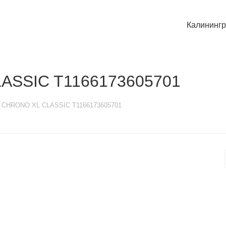
Калининг
LASSIC T1166173605701
t CHRONO XL CLASSIC T1166173605701