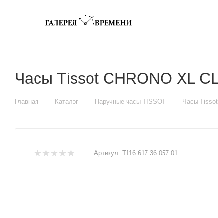
Часы Тissot CHRONO XL C
—
—
—
Главная
Каталог
Наручные часы TISSOT
Часы Тisso
Артикул:
T116.617.36.057.01