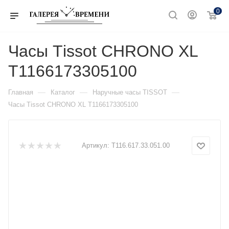
0
Часы Тissot CHRONO XL
T1166173305100
—
—
—
Главная
Каталог
Наручные часы TISSOT
Часы Тissot CHRONO XL T1166173305100
Артикул:
T116.617.33.051.00