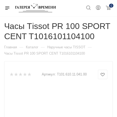
0
Часы Тissot PR 100 SPORT
CENT T1016101104100
—
—
—
Главная
Каталог
Наручные часы TISSOT
Часы Тissot PR 100 SPORT CENT T1016101104100
Артикул:
T101.610.11.041.00