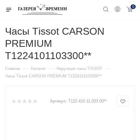
0
Часы Тissot CARSON
PREMIUM
T1224101103300**
—
—
—
Главная
Каталог
Наручные часы TISSOT
Часы Тissot CARSON PREMIUM T1224101103300**
Артикул:
T122.410.11.033.00**