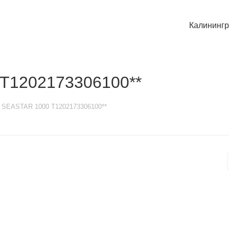
Калининг
 T1202173306100**
t SEASTAR 1000 T1202173306100**