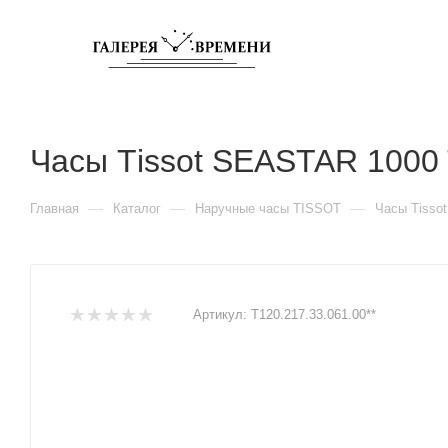
Часы Тissot SEASTAR 1000
—
—
—
Главная
Каталог
Наручные часы TISSOT
Часы Тisso
Артикул:
T120.217.33.061.00**