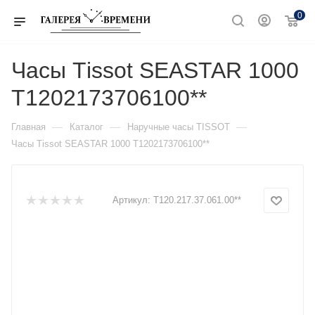
0
Часы Тissot SEASTAR 1000
T1202173706100**
—
—
—
Главная
Каталог
Наручные часы TISSOT
Часы Тissot SEASTAR 1000 T1202173706100**
Артикул:
T120.217.37.061.00**