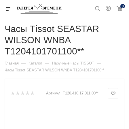
0
Часы Тissot SEASTAR
WILSON WNBA
T1204101701100**
—
—
—
Главная
Каталог
Наручные часы TISSOT
Часы Тissot SEASTAR WILSON WNBA T1204101701100**
Артикул:
T120.410.17.011.00**