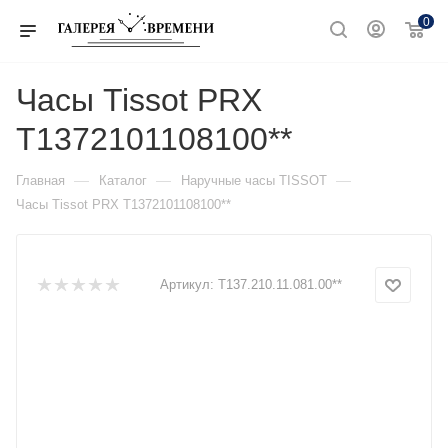
0
Часы Tissot PRX
T1372101108100**
—
—
—
Главная
Каталог
Наручные часы TISSOT
Часы Tissot PRX T1372101108100**
Артикул:
T137.210.11.081.00**