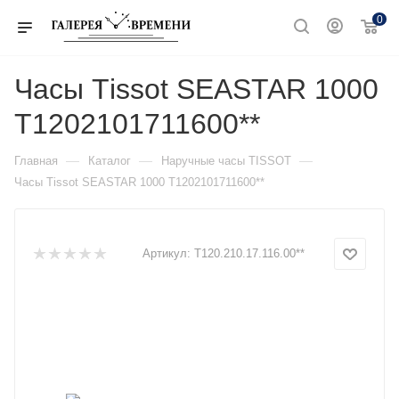
0
Часы Тissot SEASTAR 1000
T1202101711600**
—
—
—
Главная
Каталог
Наручные часы TISSOT
Часы Тissot SEASTAR 1000 T1202101711600**
Артикул:
T120.210.17.116.00**