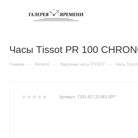
Часы Тissot PR 100 CHRO
—
—
—
Главная
Каталог
Наручные часы TISSOT
Часы Тisso
Артикул:
T101.417.23.061.00**