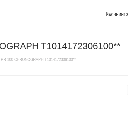
Калининг
NOGRAPH T1014172306100**
t PR 100 CHRONOGRAPH T1014172306100**