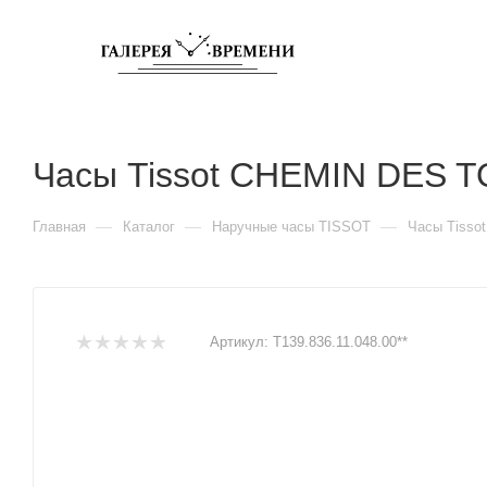
Часы Tissot CHEMIN DES 
—
—
—
Главная
Каталог
Наручные часы TISSOT
Часы Tiss
Артикул:
T139.836.11.048.00**