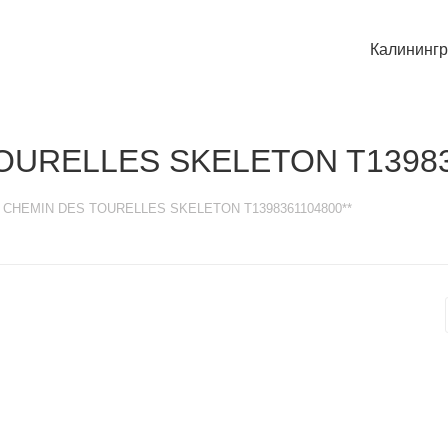
Калининг
TOURELLES SKELETON T13983
ot CHEMIN DES TOURELLES SKELETON T1398361104800**