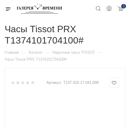
0
Часы Tissot PRX
T1374101704100#
—
—
—
Главная
Каталог
Наручные часы TISSOT
Часы Tissot PRX T1374101704100#
Артикул:
T137.410.17.041.00#