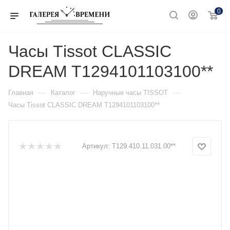
0
Часы Тissot CLASSIC
DREAM T1294101103100**
—
—
—
Главная
Каталог
Наручные часы TISSOT
Часы Тissot CLASSIC DREAM T1294101103100**
Артикул:
T129.410.11.031.00**