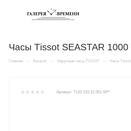
Часы Тissot SEASTAR 1000
—
—
—
Главная
Каталог
Наручные часы TISSOT
Часы Тisso
Артикул:
T120.210.22.051.00**