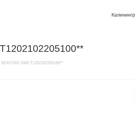
Калининг
 T1202102205100**
t SEASTAR 1000 T1202102205100**