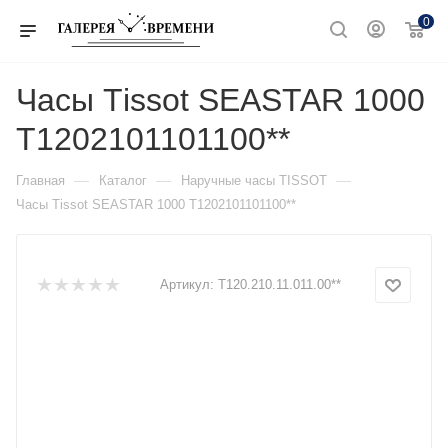
0
Часы Тissot SEASTAR 1000
T1202101101100**
—
—
—
Главная
Каталог
Наручные часы TISSOT
Часы Тissot SEASTAR 1000 T1202101101100**
Артикул:
T120.210.11.011.00**