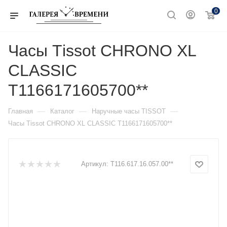
0
Часы Тissot CHRONO XL
CLASSIC
T1166171605700**
—
—
—
Главная
Каталог
Наручные часы TISSOT
Часы Тissot CHRONO XL CLASSIC T1166171605700**
Артикул:
T116.617.16.057.00**