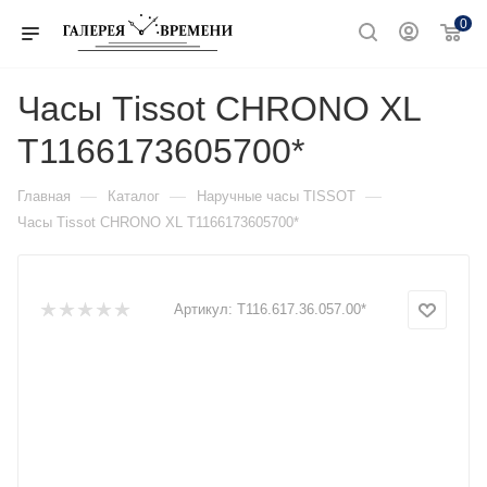
0
Часы Тissot CHRONO XL
T1166173605700*
—
—
—
Главная
Каталог
Наручные часы TISSOT
Часы Тissot CHRONO XL T1166173605700*
Артикул:
T116.617.36.057.00*