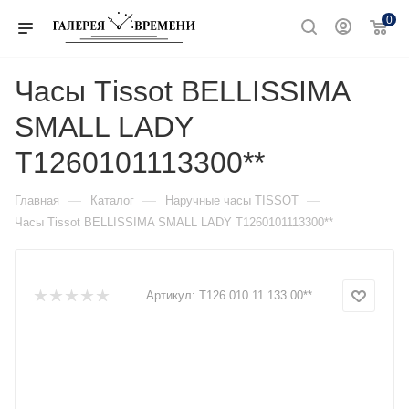
0
Часы Тissot BELLISSIMA
SMALL LADY
T1260101113300**
—
—
—
Главная
Каталог
Наручные часы TISSOT
Часы Тissot BELLISSIMA SMALL LADY T1260101113300**
Артикул:
T126.010.11.133.00**