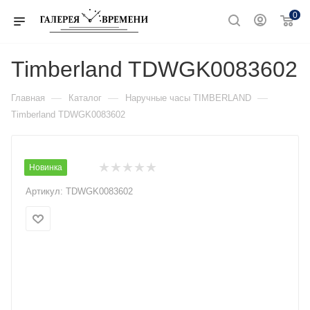
0
Timberland TDWGK0083602
—
—
—
Главная
Каталог
Наручные часы TIMBERLAND
Timberland TDWGK0083602
Новинка
Артикул:
TDWGK0083602