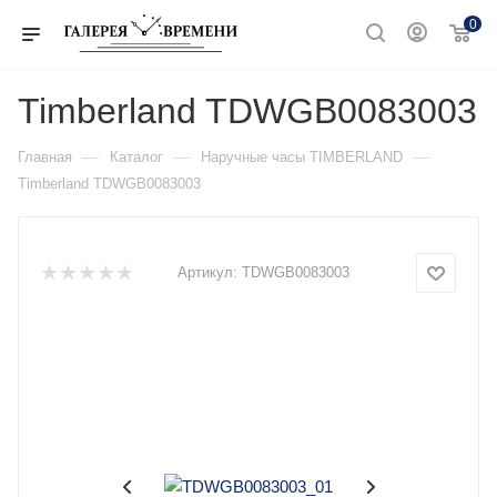
0
Timberland TDWGB0083003
—
—
—
Главная
Каталог
Наручные часы TIMBERLAND
Timberland TDWGB0083003
Артикул:
TDWGB0083003