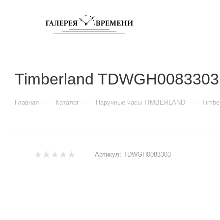
Timberland TDWGH0083303
—
—
—
Главная
Каталог
Наручные часы TIMBERLAND
Timbe
Артикул:
TDWGH0083303