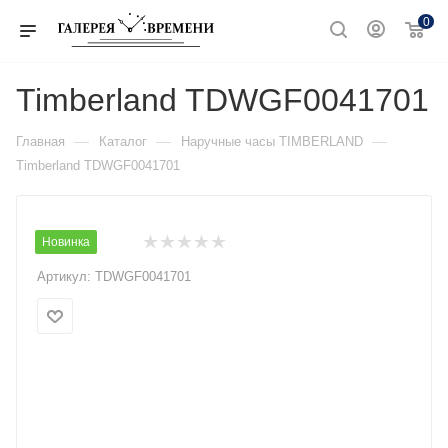
0
Timberland TDWGF0041701
—
—
—
Главная
Каталог
Наручные часы TIMBERLAND
Timberland TDWGF0041701
Новинка
Артикул:
TDWGF0041701