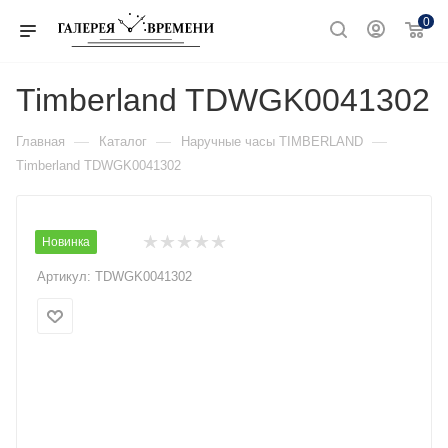
0
Timberland TDWGK0041302
—
—
—
Главная
Каталог
Наручные часы TIMBERLAND
Timberland TDWGK0041302
Новинка
Артикул:
TDWGK0041302