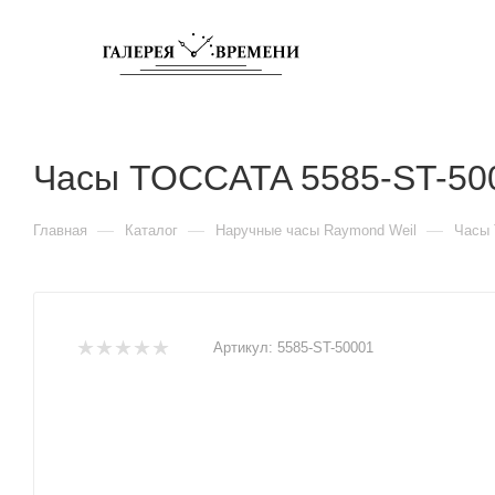
Часы TOCCATA 5585-ST-50
—
—
—
Главная
Каталог
Наручные часы Raymond Weil
Часы 
Артикул:
5585-ST-50001