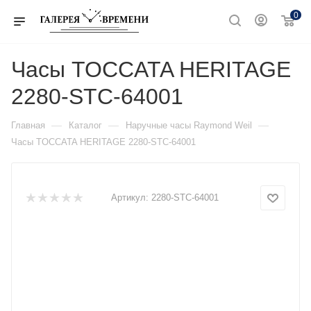
0
Часы TOCCATA HERITAGE
2280-STC-64001
—
—
—
Главная
Каталог
Наручные часы Raymond Weil
Часы TOCCATA HERITAGE 2280-STC-64001
Артикул:
2280-STC-64001