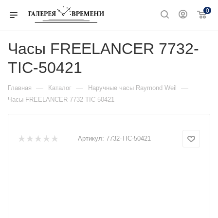
0
Часы FREELANCER 7732-
TIC-50421
—
—
—
Главная
Каталог
Наручные часы Raymond Weil
Часы FREELANCER 7732-TIC-50421
Артикул:
7732-TIC-50421