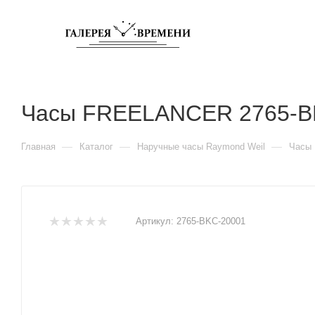
Часы FREELANCER 2765-B
—
—
—
Главная
Каталог
Наручные часы Raymond Weil
Часы
Артикул:
2765-BKC-20001