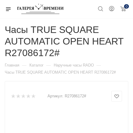
0
Часы TRUE SQUARE
AUTOMATIC OPEN HEART
R27086172#
—
—
—
Главная
Каталог
Наручные часы RADO
Часы TRUE SQUARE AUTOMATIC OPEN HEART R27086172#
Артикул:
R27086172#