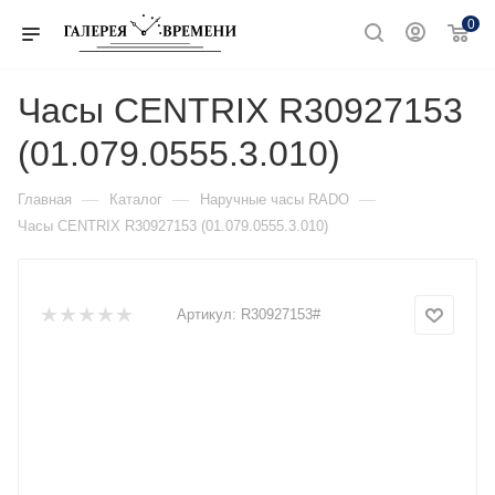
0
Часы CENTRIX R30927153
(01.079.0555.3.010)
—
—
—
Главная
Каталог
Наручные часы RADO
Часы CENTRIX R30927153 (01.079.0555.3.010)
Артикул:
R30927153#