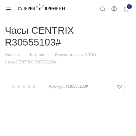
0
Часы CENTRIX
R30555103#
—
—
—
Главная
Каталог
Наручные часы RADO
Часы CENTRIX R30555103#
Артикул:
R30555103#