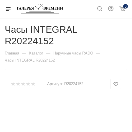
0
Часы INTEGRAL
R20224152
—
—
—
Главная
Каталог
Наручные часы RADO
Часы INTEGRAL R20224152
Артикул:
R20224152