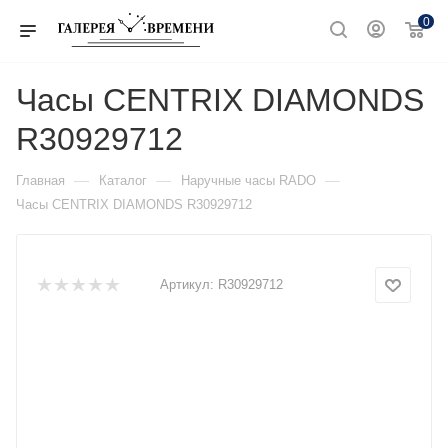
0
Часы CENTRIX DIAMONDS
R30929712
—
—
—
Главная
Каталог
Наручные часы RADO
Часы CENTRIX DIAMONDS R30929712
Артикул:
R30929712