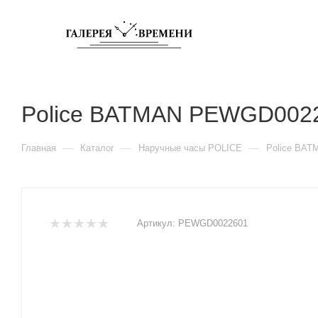
Police BATMAN PEWGD002
—
—
—
Главная
Каталог
Наручные часы POLICE
Police BA
Артикул:
PEWGD0022601