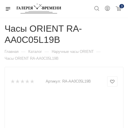
0
Часы ORIENT RA-
AA0C05L19B
—
—
—
Главная
Каталог
Наручные часы ORIENT
Часы ORIENT RA-AA0C05L19B
Артикул:
RA-AA0C05L19B