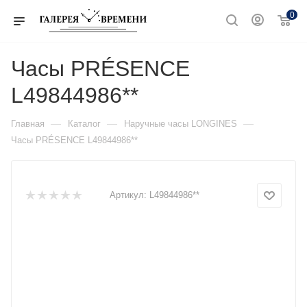
0
Часы PRÉSENCE
L49844986**
—
—
—
Главная
Каталог
Наручные часы LONGINES
Часы PRÉSENCE L49844986**
Артикул:
L49844986**