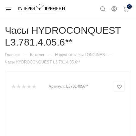
0
Часы HYDROCONQUEST
L3.781.4.05.6**
—
—
—
Главная
Каталог
Наручные часы LONGINES
Часы HYDROCONQUEST L3.781.4.05.6**
Артикул:
L37814056**