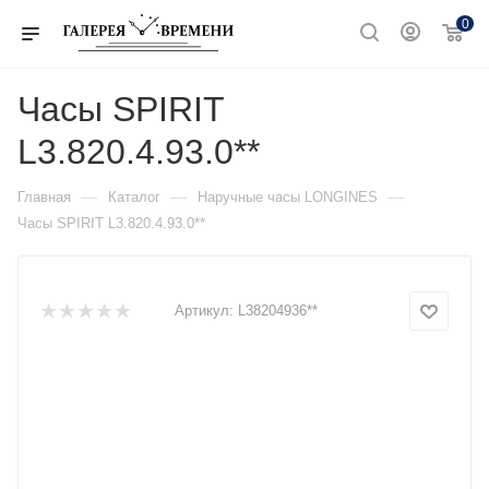
0
Часы SPIRIT
L3.820.4.93.0**
—
—
—
Главная
Каталог
Наручные часы LONGINES
Часы SPIRIT L3.820.4.93.0**
Артикул:
L38204936**